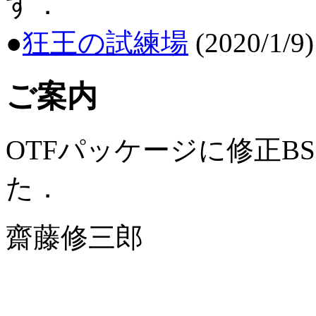
す．
●
狂王の試練場
(2020/1/9)
ご案内
OTFパッケージに修正B
た．
齋藤修三郎