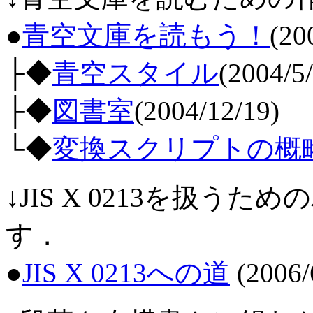
●
青空文庫を読もう！
(20
├◆
青空スタイル
(2004/5/
├◆
図書室
(2004/12/19)
└◆
変換スクリプトの概
↓JIS X 0213を扱
す．
●
JIS X 0213への道
(2006/